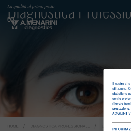
Diagnostica Professi
La qualità al primo posto
Il nostro sit
utilizzano, C
statistiche a
con le prefer
rilevate (pro
prestazione,
AGGIUNTIVE. 
HOME
DIAGNOSTICA PROFESSIONALE
URINALYSIS
INFORMAZ