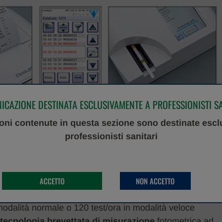
tore compatto per l’analisi chimico-fisica delle
CAZIONE DESTINATA ESCLUSIVAMENTE A PROFESSIONISTI S
tato specificamente per leggere le strisce
oni contenute in questa sezione sono destinate esc
 la soluzione point-of-care ideale negli studi medici, nei
professionisti sanitari
i.
ACCETTO
NON ACCETTO
t-of-care, analisi al letto del paziente e utilizzo in
modalità normale o 120 test/ora in modalità veloce
a
tecnologia brevettata di misurazione
fotometrica ad