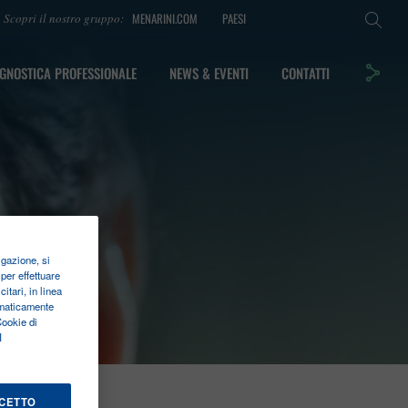
MENARINI.COM
PAESI
Scopri il nostro gruppo:
GNOSTICA PROFESSIONALE
NEWS & EVENTI
CONTATTI
igazione, si
per effettuare
itari, in linea
tomaticamente
Cookie di
I
CETTO