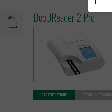
DocUReader 2 Pro
MENU
CARATTERISTICHE
SPECIFICHE TECNIC