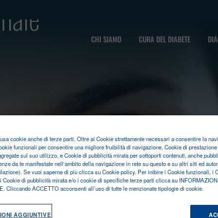
onale
CHI SIAMO
CURA DEL DIABETE
DIA
o usa cookie anche di terze parti. Oltre ai Cookie strettamente necessari a consentire la nav
ookie funzionali per consentire una migliore fruibilità di navigazione, Cookie di prestazione 
ggregate sul suo utilizzo, e Cookie di pubblicità mirata per sottoporti contenuti, anche pubblic
enze da te manifestate nell‘ambito della navigazione in rete su questo e su altri siti ed au
filazione). Se vuoi saperne di più clicca su Cookie policy. Per inibire i Cookie funzionali, i 
 i Cookie di pubblicità mirata e/o i cookie di specifiche terze parti clicca su INFORMAZION
Cliccando ACCETTO acconsenti all’uso di tutte le menzionate tipologie di cookie.
DOCUREADER 2 PRO
IONI AGGIUNTIVE
AC